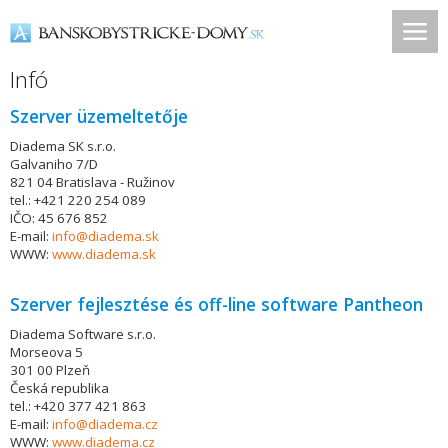
Infó
Szerver üzemeltetője
Diadema SK s.r.o.
Galvaniho 7/D
821 04 Bratislava - Ružinov
tel.: +421 220 254 089
IČO: 45 676 852
E-mail:
info@diadema.sk
WWW:
www.diadema.sk
Szerver fejlesztése és off-line software Pantheon
Diadema Software s.r.o.
Morseova 5
301 00 Plzeň
Česká republika
tel.: +420 377 421 863
E-mail:
info@diadema.cz
WWW:
www.diadema.cz