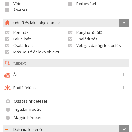
Vétel
Bérbevétel
Árverés
Üdülő és lakó objektumok
Kertiház
Kunyhó, üdülő
Falusi ház
Családi ház
Családi villa
Volt gazdasági település
Más üdülő és lakó objektumok
Ár
Padló felület
Összes hirdetései
Ingatlan irodák
Magán hírdetés
Dátuma lemenő