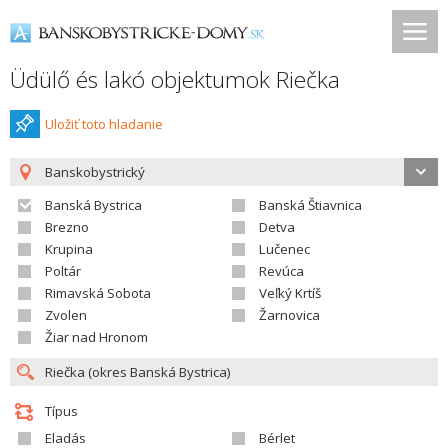
Üdülő és lakó objektumok Riečka
Uložiť toto hladanie
Banskobystrický
Banská Bystrica
Banská Štiavnica
Brezno
Detva
Krupina
Lučenec
Poltár
Revúca
Rimavská Sobota
Veľký Krtíš
Zvolen
Žarnovica
Žiar nad Hronom
Típus
Eladás
Bérlet