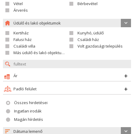
Vétel
Bérbevétel
Árverés
Üdülő és lakó objektumok
Kertiház
Kunyhó, üdülő
Falusi ház
Családi ház
Családi villa
Volt gazdasági település
Más üdülő és lakó objektumok
Ár
Padló felület
Összes hirdetései
Ingatlan irodák
Magán hírdetés
Dátuma lemenő