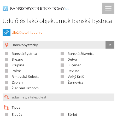
Üdülő és lakó objektumok Banská Bystrica
Uložiť toto hladanie
Banskobystrický
Banská Bystrica
Banská Štiavnica
Brezno
Detva
Krupina
Lučenec
Poltár
Revúca
Rimavská Sobota
Veľký Krtíš
Zvolen
Žarnovica
Žiar nad Hronom
Típus
Eladás
Bérlet